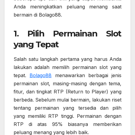
Anda meningkatkan peluang menang saat
bermain di Bolago88.
1. Pilih Permainan Slot
yang Tepat
Salah satu langkah pertama yang harus Anda
lakukan adalah memilih permainan slot yang
tepat.
Bolago88
menawarkan berbagai jenis
permainan slot, masing-masing dengan tema,
fitur, dan tingkat RTP (Return to Player) yang
berbeda. Sebelum mulai bermain, lakukan riset
tentang permainan yang tersedia dan pilih
yang memiliki RTP tinggi. Permainan dengan
RTP di atas 95% biasanya memberikan
peluang menang yang lebih baik.