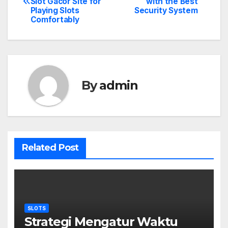
Slot Gacor Site for
with the Best
navigation
Playing Slots
Security System
Comfortably
By
admin
Related Post
SLOTS
Strategi Mengatur Waktu