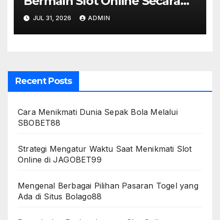
Bermain Slot Online Secara
Bijak di Ladangemas88
JUL 31, 2026
ADMIN
Recent Posts
Cara Menikmati Dunia Sepak Bola Melalui
SBOBET88
Strategi Mengatur Waktu Saat Menikmati Slot
Online di JAGOBET99
Mengenal Berbagai Pilihan Pasaran Togel yang
Ada di Situs Bolago88