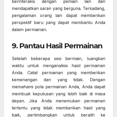
berinteraksi dengan pemain lain dan
mendapatkan saran yang berguna. Terkadang,
pengalaman orang lain dapat memberikan
perspektif baru yang dapat membantu Anda
dalam permainan.
9. Pantau Hasil Permainan
Setelah beberapa sesi bermain, luangkan
waktu untuk menganalisis hasil permainan
Anda. Catat permainan yang memberikan
kemenangan dan yang tidak. Dengan
memahami pola permainan Anda, Anda dapat
membuat keputusan yang lebih baik di masa
depan. Jika Anda menemukan permainan
tertentu yang tidak memberikan hasil yang
baik, pertimbangkan untuk beralih ke