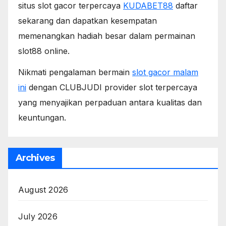
situs slot gacor terpercaya
KUDABET88
daftar
sekarang dan dapatkan kesempatan
memenangkan hadiah besar dalam permainan
slot88 online.
Nikmati pengalaman bermain
slot gacor malam
ini
dengan CLUBJUDI provider slot terpercaya
yang menyajikan perpaduan antara kualitas dan
keuntungan.
Archives
August 2026
July 2026