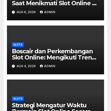
Saat Menikmati Slot Online di
JAGOBET99
AUG 6, 2026
ADMIN
SLOTS
Boscair dan Perkembangan
Slot Online: Mengikuti Tren
Hiburan Digital Masa Kini
AUG 4, 2026
ADMIN
SLOTS
Strategi Mengatur Waktu