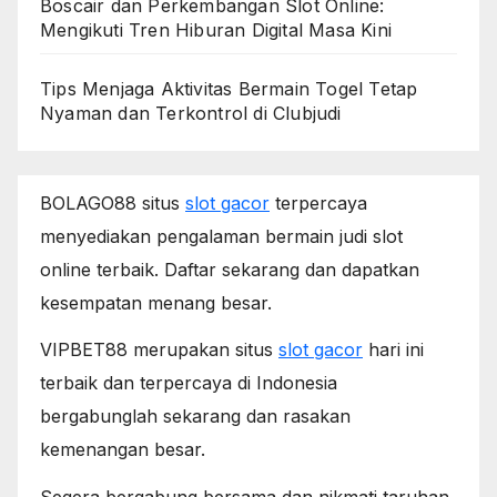
Boscair dan Perkembangan Slot Online:
Mengikuti Tren Hiburan Digital Masa Kini
Tips Menjaga Aktivitas Bermain Togel Tetap
Nyaman dan Terkontrol di Clubjudi
BOLAGO88 situs
slot gacor
terpercaya
menyediakan pengalaman bermain judi slot
online terbaik. Daftar sekarang dan dapatkan
kesempatan menang besar.
VIPBET88 merupakan situs
slot gacor
hari ini
terbaik dan terpercaya di Indonesia
bergabunglah sekarang dan rasakan
kemenangan besar.