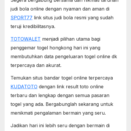
Segera bergabung bersama dan nikmati taruhan
judi bola online dengan nyaman dan aman di
SPORT77
link situs judi bola resmi yang sudah
teruji kredibilitasnya.
TOTOWALET
menjadi pilihan utama bagi
penggemar togel hongkong hari ini yang
membutuhkan data pengeluaran togel online dk
terpercaya dan akurat.
Temukan situs bandar togel online terpercaya
KUDATOTO
dengan link result toto online
terbaru dan lengkap dengan semua pasaran
togel yang ada. Bergabunglah sekarang untuk
menikmati pengalaman bermain yang seru.
Jadikan hari ini lebih seru dengan bermain di