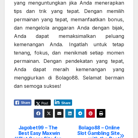
yang menguntungkan jika Anda menerapkan
tips dan trik yang tepat. Dengan memilih
permainan yang tepat, memanfaatkan bonus,
dan mengelola anggaran Anda dengan bijak,
Anda dapat memaksimalkan peluang
kemenangan Anda. Ingatlah untuk tetap
tenang, fokus, dan menikmati setiap momen
permainan. Dengan pendekatan yang tepat,
Anda dapat meraih kemenangan yang
menggiurkan di Bolago88. Selamat bermain
dan semoga sukses!
Post
Share
Share
Jagobet99 – The
Bolago88 – Online
Post
Best Easy Maxwin
Slot Gambling Site