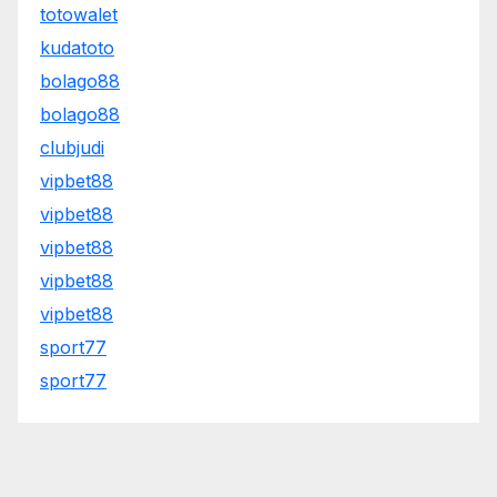
totowalet
kudatoto
bolago88
bolago88
clubjudi
vipbet88
vipbet88
vipbet88
vipbet88
vipbet88
sport77
sport77