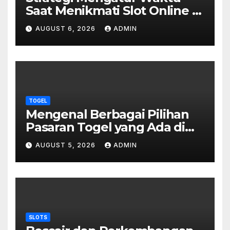
Saat Menikmati Slot Online di
JAGOBET99
AUGUST 6, 2026
ADMIN
TOGEL
Mengenal Berbagai Pilihan
Pasaran Togel yang Ada di
Situs Bolago88
AUGUST 5, 2026
ADMIN
SLOTS