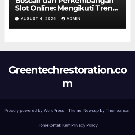
Boscair dan Perkembangan
Slot Online: Mengikuti Tren
Hiburan Digital Masa Kini
AUGUST 4, 2026
ADMIN
Greentechrestoration.co
m
Proudly powered by WordPress
|
Theme: Newsup by
Themeansar
.
Home
Kontak Kami
Privacy Policy