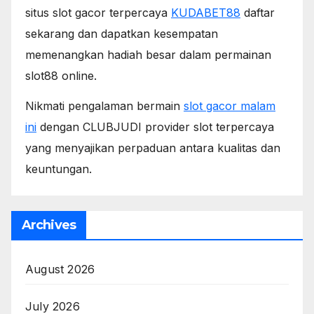
situs slot gacor terpercaya
KUDABET88
daftar
sekarang dan dapatkan kesempatan
memenangkan hadiah besar dalam permainan
slot88 online.
Nikmati pengalaman bermain
slot gacor malam
ini
dengan CLUBJUDI provider slot terpercaya
yang menyajikan perpaduan antara kualitas dan
keuntungan.
Archives
August 2026
July 2026