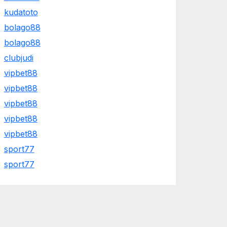
kudatoto
bolago88
bolago88
clubjudi
vipbet88
vipbet88
vipbet88
vipbet88
vipbet88
sport77
sport77