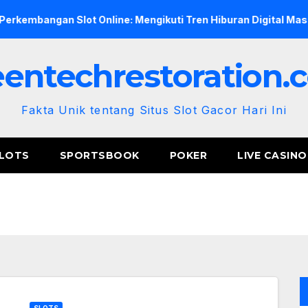
angan Slot Online: Mengikuti Tren Hiburan Digital Masa Kini
eentechrestoration.
Fakta Unik tentang Situs Slot Gacor Hari Ini
LOTS
SPORTSBOOK
POKER
LIVE CASINO