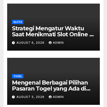
SLOTS
Strategi Mengatur Waktu
Saat Menikmati Slot Online di
JAGOBET99
AUGUST 6, 2026
ADMIN
TOGEL
Mengenal Berbagai Pilihan
Pasaran Togel yang Ada di
Situs Bolago88
AUGUST 5, 2026
ADMIN