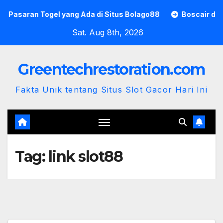
Skip
saran Togel yang Ada di Situs Bolago88
Boscair dan Perk
to
Sat. Aug 8th, 2026
content
Greentechrestoration.com
Fakta Unik tentang Situs Slot Gacor Hari Ini
Tag:
link slot88