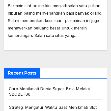
Bermain slot online kini menjadi salah satu pilihan
hiburan paling menyenangkan bagi banyak orang.
Selain memberikan keseruan, permainan ini juga
menawarkan peluang besar untuk meraih
kemenangan. Salah satu situs yang…
Recent Posts
Cara Menikmati Dunia Sepak Bola Melalui
SBOBET88
Strategi Mengatur Waktu Saat Menikmati Slot