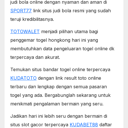
judi bola online dengan nyaman dan aman di
SPORT77
link situs judi bola resmi yang sudah
teruji kredibilitasnya.
TOTOWALET
menjadi pilihan utama bagi
penggemar togel hongkong hari ini yang
membutuhkan data pengeluaran togel online dk
terpercaya dan akurat.
Temukan situs bandar togel online terpercaya
KUDATOTO
dengan link result toto online
terbaru dan lengkap dengan semua pasaran
togel yang ada. Bergabunglah sekarang untuk
menikmati pengalaman bermain yang seru.
Jadikan hari ini lebih seru dengan bermain di
situs slot gacor terpercaya
KUDABET88
daftar