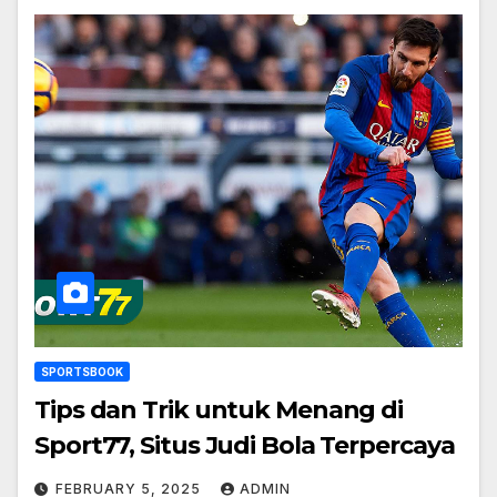
SPORTSBOOK
Tips dan Trik untuk Menang di
Sport77, Situs Judi Bola Terpercaya
FEBRUARY 5, 2025
ADMIN