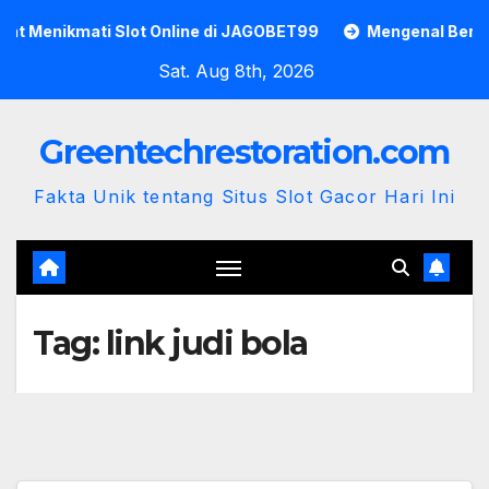
Skip
nikmati Slot Online di JAGOBET99
Mengenal Berbagai Pi
to
Sat. Aug 8th, 2026
content
Greentechrestoration.com
Fakta Unik tentang Situs Slot Gacor Hari Ini
Tag:
link judi bola