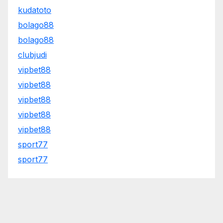
kudatoto
bolago88
bolago88
clubjudi
vipbet88
vipbet88
vipbet88
vipbet88
vipbet88
sport77
sport77