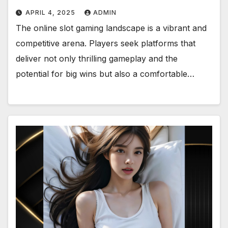
APRIL 4, 2025
ADMIN
The online slot gaming landscape is a vibrant and
competitive arena. Players seek platforms that
deliver not only thrilling gameplay and the
potential for big wins but also a comfortable…