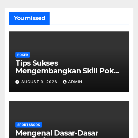
You missed
POKER
Tips Sukses
Mengembangkan Skill Poker
Online di Rajamacan
AUGUST 9, 2026
ADMIN
SPORTSBOOK
Mengenal Dasar-Dasar