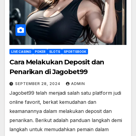
LIVE CASINO
POKER
SLOTS
SPORTSBOOK
Cara Melakukan Deposit dan
Penarikan di Jagobet99
SEPTEMBER 28, 2024
ADMIN
Jagobet99 telah menjadi salah satu platform judi
online favorit, berkat kemudahan dan
keamanannya dalam melakukan deposit dan
penarikan. Berikut adalah panduan langkah demi
langkah untuk memudahkan pemain dalam