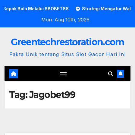
Skip
Bola Melalui SBOBET88
Strategi Mengatur Waktu Saat M
to
Mon. Aug 10th, 2026
content
Greentechrestoration.com
Fakta Unik tentang Situs Slot Gacor Hari Ini
Tag:
Jagobet99