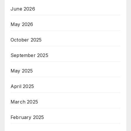
June 2026
May 2026
October 2025
September 2025
May 2025
April 2025
March 2025
February 2025