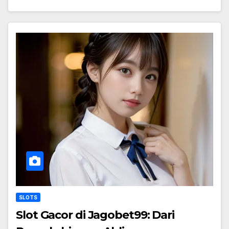
SLOTS
Slot Gacor di Jagobet99: Dari