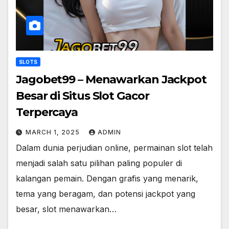
SLOTS
Jagobet99 – Menawarkan Jackpot
Besar di Situs Slot Gacor
Terpercaya
MARCH 1, 2025
ADMIN
Dalam dunia perjudian online, permainan slot telah
menjadi salah satu pilihan paling populer di
kalangan pemain. Dengan grafis yang menarik,
tema yang beragam, dan potensi jackpot yang
besar, slot menawarkan…