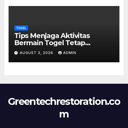
TOGEL
Tips Menjaga Aktivitas
Bermain Togel Tetap
Nyaman dan Terkontrol di
AUGUST 3, 2026
ADMIN
Clubjudi
Greentechrestoration.co
m