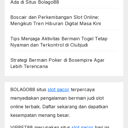
Ada di Situs Bolago88
Boscair dan Perkembangan Slot Online:
Mengikuti Tren Hiburan Digital Masa Kini
Tips Menjaga Aktivitas Bermain Togel Tetap
Nyaman dan Terkontrol di Clubjudi
Strategi Bermain Poker di Bosempire Agar
Lebih Terencana
BOLAGO88 situs
slot gacor
terpercaya
menyediakan pengalaman bermain judi slot
online terbaik. Daftar sekarang dan dapatkan
kesempatan menang besar.
VIPBET88 merupakan situs
slot gacor
hari ini