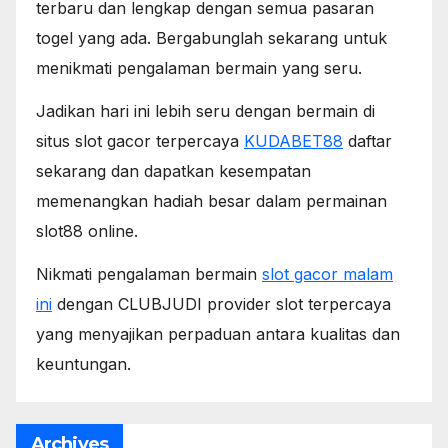
terbaru dan lengkap dengan semua pasaran
togel yang ada. Bergabunglah sekarang untuk
menikmati pengalaman bermain yang seru.
Jadikan hari ini lebih seru dengan bermain di
situs slot gacor terpercaya
KUDABET88
daftar
sekarang dan dapatkan kesempatan
memenangkan hadiah besar dalam permainan
slot88 online.
Nikmati pengalaman bermain
slot gacor malam
ini
dengan CLUBJUDI provider slot terpercaya
yang menyajikan perpaduan antara kualitas dan
keuntungan.
Archives