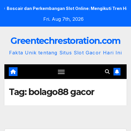
Skip
oscair dan Perkembangan Slot Online: Mengikuti Tren Hiburan D
to
Fri. Aug 7th, 2026
content
Greentechrestoration.com
Fakta Unik tentang Situs Slot Gacor Hari Ini
Tag:
bolago88 gacor