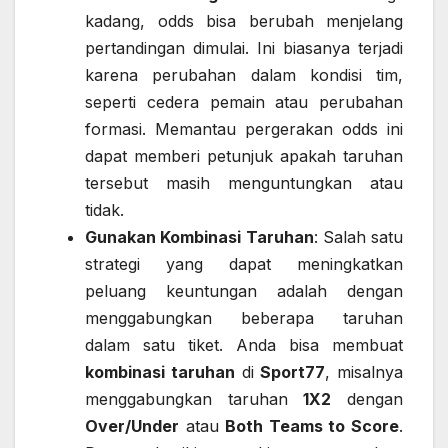
kadang, odds bisa berubah menjelang
pertandingan dimulai. Ini biasanya terjadi
karena perubahan dalam kondisi tim,
seperti cedera pemain atau perubahan
formasi. Memantau pergerakan odds ini
dapat memberi petunjuk apakah taruhan
tersebut masih menguntungkan atau
tidak.
Gunakan Kombinasi Taruhan
: Salah satu
strategi yang dapat meningkatkan
peluang keuntungan adalah dengan
menggabungkan beberapa taruhan
dalam satu tiket. Anda bisa membuat
kombinasi taruhan
di
Sport77
, misalnya
menggabungkan taruhan
1X2
dengan
Over/Under
atau
Both Teams to Score
.