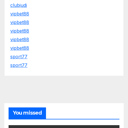
clubjudi
vipbet88
vipbet88
vipbet88
vipbet88
vipbet88
sport77
sport77
You missed