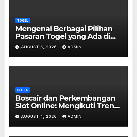
TOGEL
Mengenal Berbagai Pilihan
Pasaran Togel yang Ada di
Situs Bolago88
AUGUST 5, 2026
ADMIN
SLOTS
Boscair dan Perkembangan
Slot Online: Mengikuti Tren
Hiburan Digital Masa Kini
AUGUST 4, 2026
ADMIN