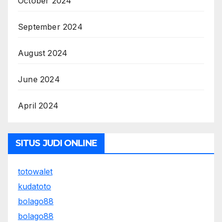
October 2024
September 2024
August 2024
June 2024
April 2024
SITUS JUDI ONLINE
totowalet
kudatoto
bolago88
bolago88