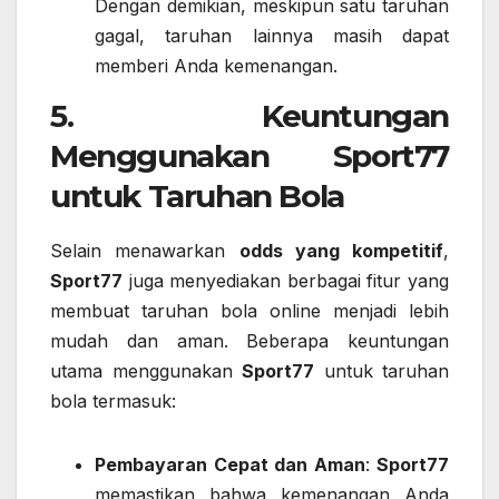
Dengan demikian, meskipun satu taruhan
gagal, taruhan lainnya masih dapat
memberi Anda kemenangan.
5.
Keuntungan
Menggunakan Sport77
untuk Taruhan Bola
Selain menawarkan
odds yang kompetitif
,
Sport77
juga menyediakan berbagai fitur yang
membuat taruhan bola online menjadi lebih
mudah dan aman. Beberapa keuntungan
utama menggunakan
Sport77
untuk taruhan
bola termasuk:
Pembayaran Cepat dan Aman
:
Sport77
memastikan bahwa kemenangan Anda