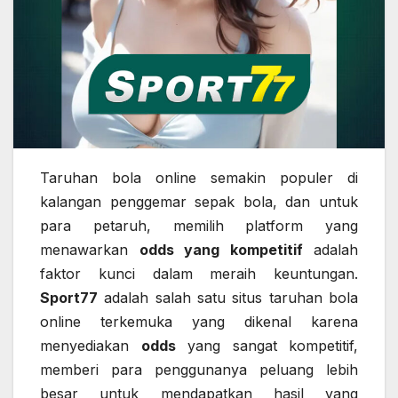
Taruhan bola online semakin populer di
kalangan penggemar sepak bola, dan untuk
para petaruh, memilih platform yang
menawarkan
odds yang kompetitif
adalah
faktor kunci dalam meraih keuntungan.
Sport77
adalah salah satu situs taruhan bola
online terkemuka yang dikenal karena
menyediakan
odds
yang sangat kompetitif,
memberi para penggunanya peluang lebih
besar untuk mendapatkan hasil yang