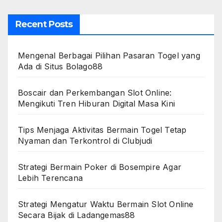
Recent Posts
Mengenal Berbagai Pilihan Pasaran Togel yang
Ada di Situs Bolago88
Boscair dan Perkembangan Slot Online:
Mengikuti Tren Hiburan Digital Masa Kini
Tips Menjaga Aktivitas Bermain Togel Tetap
Nyaman dan Terkontrol di Clubjudi
Strategi Bermain Poker di Bosempire Agar
Lebih Terencana
Strategi Mengatur Waktu Bermain Slot Online
Secara Bijak di Ladangemas88