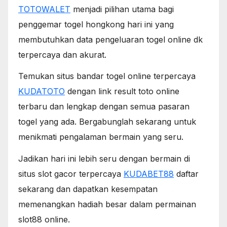
TOTOWALET
menjadi pilihan utama bagi
penggemar togel hongkong hari ini yang
membutuhkan data pengeluaran togel online dk
terpercaya dan akurat.
Temukan situs bandar togel online terpercaya
KUDATOTO
dengan link result toto online
terbaru dan lengkap dengan semua pasaran
togel yang ada. Bergabunglah sekarang untuk
menikmati pengalaman bermain yang seru.
Jadikan hari ini lebih seru dengan bermain di
situs slot gacor terpercaya
KUDABET88
daftar
sekarang dan dapatkan kesempatan
memenangkan hadiah besar dalam permainan
slot88 online.