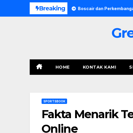
Skip
Breaking
 di Situs Bolago88
Boscair dan Perkembangan Slot Online
to
content
Gr
HOME
KONTAK KAMI
S
SPORTSBOOK
Fakta Menarik T
Online