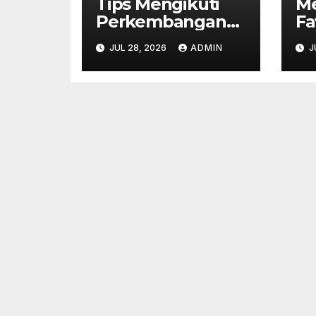
Tips Mengikuti
M
Perkembangan
Fa
Liga Sepak Bola
Ma
JUL 28, 2026
ADMIN
J
untuk Analisis di
Ta
JAGOBET99
Cl