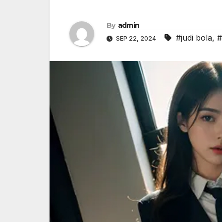
By
admin
#judi bola
,
#
SEP 22, 2024