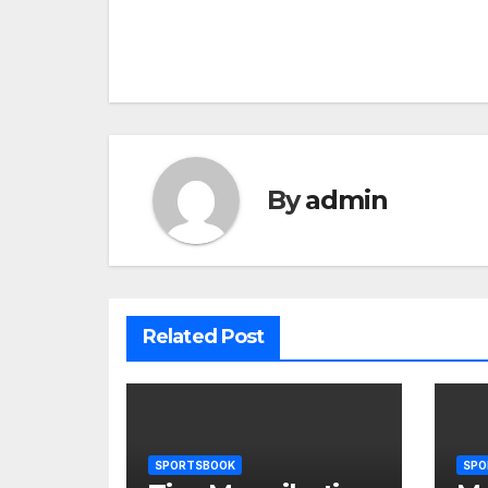
Post
navigation
By
admin
Related Post
SPORTSBOOK
SPO