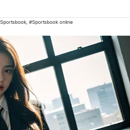
Sportsbook
,
#Sportsbook online