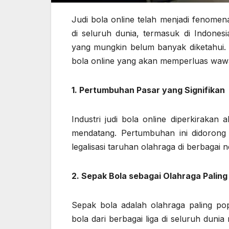
Judi bola online telah menjadi fenome
di seluruh dunia, termasuk di Indonesi
yang mungkin belum banyak diketahui. M
bola online yang akan memperluas waw
1. Pertumbuhan Pasar yang Signifikan
Industri judi bola online diperkiraka
mendatang. Pertumbuhan ini didorong 
legalisasi taruhan olahraga di berbagai n
2. Sepak Bola sebagai Olahraga Paling
Sepak bola adalah olahraga paling po
bola dari berbagai liga di seluruh duni