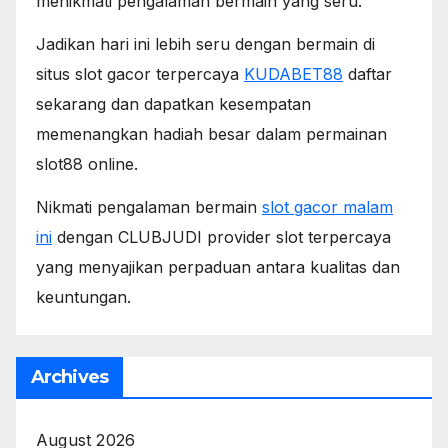
menikmati pengalaman bermain yang seru.
Jadikan hari ini lebih seru dengan bermain di
situs slot gacor terpercaya
KUDABET88
daftar
sekarang dan dapatkan kesempatan
memenangkan hadiah besar dalam permainan
slot88 online.
Nikmati pengalaman bermain
slot gacor malam
ini
dengan CLUBJUDI provider slot terpercaya
yang menyajikan perpaduan antara kualitas dan
keuntungan.
Archives
August 2026