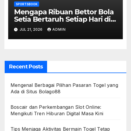
SPORTSBOOK
Mengapa Ribuan Bettor Bola
Setia Bertaruh Setiap Hari di
Situs Resmi Pokerbo?
JUL 21, 2026
ADMIN
Recent Posts
Mengenal Berbagai Pilihan Pasaran Togel yang
Ada di Situs Bolago88
Boscair dan Perkembangan Slot Online:
Mengikuti Tren Hiburan Digital Masa Kini
Tips Menjaga Aktivitas Bermain Togel Tetap