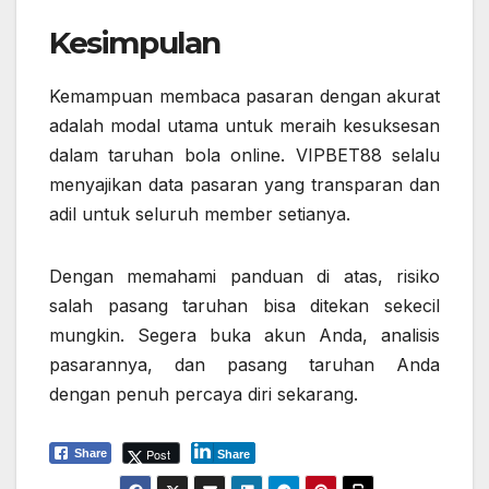
Kesimpulan
Kemampuan membaca pasaran dengan akurat
adalah modal utama untuk meraih kesuksesan
dalam taruhan bola online. VIPBET88 selalu
menyajikan data pasaran yang transparan dan
adil untuk seluruh member setianya.
Dengan memahami panduan di atas, risiko
salah pasang taruhan bisa ditekan sekecil
mungkin. Segera buka akun Anda, analisis
pasarannya, dan pasang taruhan Anda
dengan penuh percaya diri sekarang.
Post
Share
Share