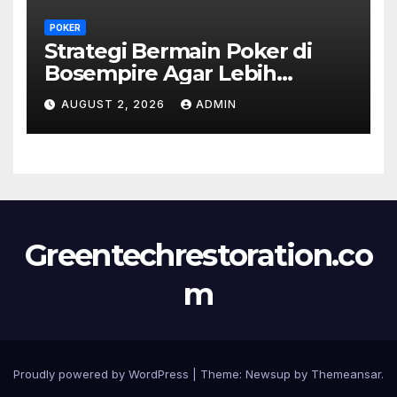
POKER
Strategi Bermain Poker di
Bosempire Agar Lebih
Terencana
AUGUST 2, 2026
ADMIN
Greentechrestoration.co
m
Proudly powered by WordPress
|
Theme: Newsup by
Themeansar
.