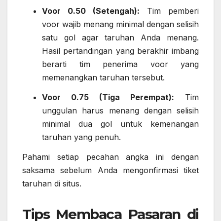
Voor 0.50 (Setengah):
Tim pemberi
voor wajib menang minimal dengan selisih
satu gol agar taruhan Anda menang.
Hasil pertandingan yang berakhir imbang
berarti tim penerima voor yang
memenangkan taruhan tersebut.
Voor 0.75 (Tiga Perempat):
Tim
unggulan harus menang dengan selisih
minimal dua gol untuk kemenangan
taruhan yang penuh.
Pahami setiap pecahan angka ini dengan
saksama sebelum Anda mengonfirmasi tiket
taruhan di situs.
Tips Membaca Pasaran di