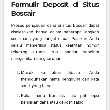
Formulir Deposit di Situs
Boscair
Proses pengajuan dana di situs Boscair dapat
diselesaikan hanya dalam beberapa langkah
sederhana yang sangat cepat. Pastikan Anda
selalu memeriksa status keaktifan nomor
rekening tujuan milik bandar sebelum
mengirimkan uang taruhan.
Masuk ke akun Boscair Anda
menggunakan nama pengguna dan kata
sandi yang benar.
Buka menu transaksi lalu pilih opsi
pengisian dana atau deposit saldo.