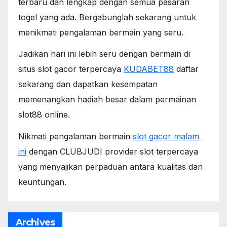
terbaru dan lengkap dengan semua pasaran
togel yang ada. Bergabunglah sekarang untuk
menikmati pengalaman bermain yang seru.
Jadikan hari ini lebih seru dengan bermain di
situs slot gacor terpercaya
KUDABET88
daftar
sekarang dan dapatkan kesempatan
memenangkan hadiah besar dalam permainan
slot88 online.
Nikmati pengalaman bermain
slot gacor malam
ini
dengan CLUBJUDI provider slot terpercaya
yang menyajikan perpaduan antara kualitas dan
keuntungan.
Archives