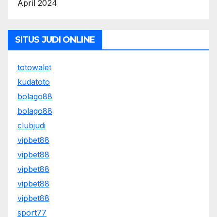
April 2024
SITUS JUDI ONLINE
totowalet
kudatoto
bolago88
bolago88
clubjudi
vipbet88
vipbet88
vipbet88
vipbet88
vipbet88
sport77