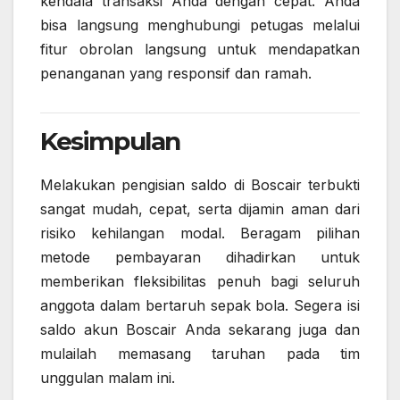
kendala transaksi Anda dengan cepat. Anda
bisa langsung menghubungi petugas melalui
fitur obrolan langsung untuk mendapatkan
penanganan yang responsif dan ramah.
Kesimpulan
Melakukan pengisian saldo di Boscair terbukti
sangat mudah, cepat, serta dijamin aman dari
risiko kehilangan modal. Beragam pilihan
metode pembayaran dihadirkan untuk
memberikan fleksibilitas penuh bagi seluruh
anggota dalam bertaruh sepak bola. Segera isi
saldo akun Boscair Anda sekarang juga dan
mulailah memasang taruhan pada tim
unggulan malam ini.