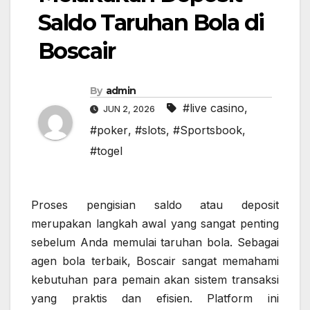
Saldo Taruhan Bola di
Boscair
By
admin
#live casino
,
JUN 2, 2026
#poker
,
#slots
,
#Sportsbook
,
#togel
Proses pengisian saldo atau deposit
merupakan langkah awal yang sangat penting
sebelum Anda memulai taruhan bola. Sebagai
agen bola terbaik, Boscair sangat memahami
kebutuhan para pemain akan sistem transaksi
yang praktis dan efisien. Platform ini