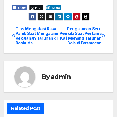
Post
Share
Share
Tips Mengatasi Rasa
Pengalaman Seru
Post
Panik Saat Mengalami
Pemula Saat Pertama
Kekalahan Taruhan di
Kali Menang Taruhan
navigation
Boskuda
Bola di Bosmacan
By
admin
Related Post