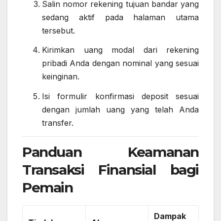
Salin nomor rekening tujuan bandar yang
sedang aktif pada halaman utama
tersebut.
Kirimkan uang modal dari rekening
pribadi Anda dengan nominal yang sesuai
keinginan.
Isi formulir konfirmasi deposit sesuai
dengan jumlah uang yang telah Anda
transfer.
Panduan Keamanan
Transaksi Finansial bagi
Pemain
Dampak