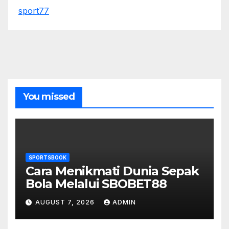
sport77
You missed
SPORTSBOOK
Cara Menikmati Dunia Sepak
Bola Melalui SBOBET88
AUGUST 7, 2026
ADMIN