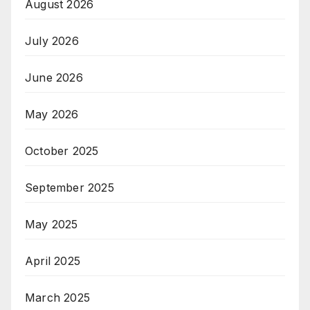
August 2026
July 2026
June 2026
May 2026
October 2025
September 2025
May 2025
April 2025
March 2025