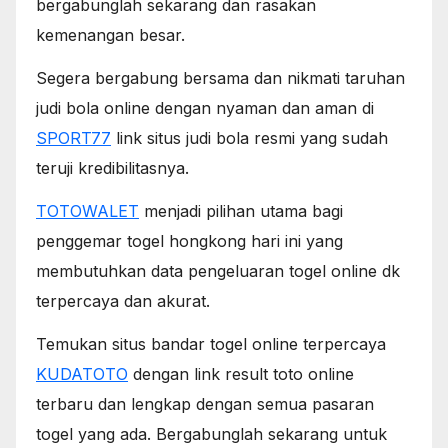
bergabunglah sekarang dan rasakan
kemenangan besar.
Segera bergabung bersama dan nikmati taruhan
judi bola online dengan nyaman dan aman di
SPORT77
link situs judi bola resmi yang sudah
teruji kredibilitasnya.
TOTOWALET
menjadi pilihan utama bagi
penggemar togel hongkong hari ini yang
membutuhkan data pengeluaran togel online dk
terpercaya dan akurat.
Temukan situs bandar togel online terpercaya
KUDATOTO
dengan link result toto online
terbaru dan lengkap dengan semua pasaran
togel yang ada. Bergabunglah sekarang untuk