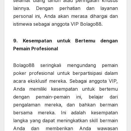
selamat ulang tahun atau peringatan khusus
lainnya. Dengan perhatian dan layanan
personal ini, Anda akan merasa dihargai dan
istimewa sebagai anggota VIP Bolago88.
9. Kesempatan untuk Bertemu dengan
Pemain Profesional
Bolago88 seringkali mengundang pemain
poker profesional untuk berpartisipasi dalam
acara eksklusif mereka. Sebagai anggota VIP,
Anda memiliki kesempatan untuk bertemu
dengan pemain-pemain ini, belajar dari
pengalaman mereka, dan bahkan bermain
bersama mereka. Ini adalah kesempatan
langka yang dapat meningkatkan skill bermain
Anda dan memberikan Anda wawasan