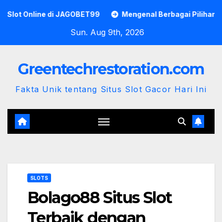
Skip
nline di JAGOBET99
Mengenal Berbagai Pilihan Pasaran T
to
Sun. Aug 9th, 2026
content
Greentechrestoration.com
Fakta Unik tentang Situs Slot Gacor Hari Ini
SLOTS
Bolago88 Situs Slot
Terbaik dengan