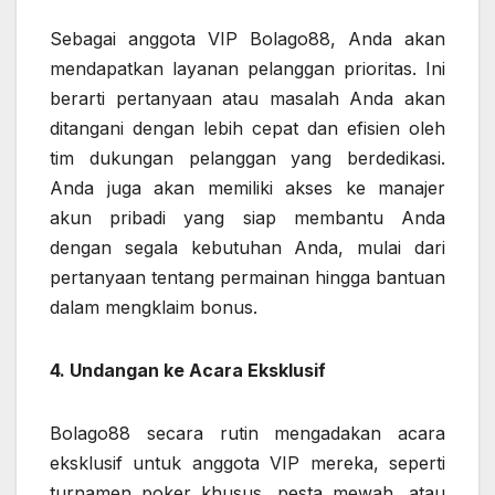
Sebagai anggota VIP Bolago88, Anda akan
mendapatkan layanan pelanggan prioritas. Ini
berarti pertanyaan atau masalah Anda akan
ditangani dengan lebih cepat dan efisien oleh
tim dukungan pelanggan yang berdedikasi.
Anda juga akan memiliki akses ke manajer
akun pribadi yang siap membantu Anda
dengan segala kebutuhan Anda, mulai dari
pertanyaan tentang permainan hingga bantuan
dalam mengklaim bonus.
4. Undangan ke Acara Eksklusif
Bolago88 secara rutin mengadakan acara
eksklusif untuk anggota VIP mereka, seperti
turnamen poker khusus, pesta mewah, atau