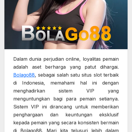
Dalam dunia perjudian online, loyalitas pemain
adalah aset berharga yang patut dihargai.
Bolago88
, sebagai salah satu situs slot terbaik
di Indonesia, memahami hal ini dengan
menghadirkan sistem VIP yang
menguntungkan bagi para pemain setianya.
Sistem VIP ini dirancang untuk memberikan
penghargaan dan keuntungan eksklusif
kepada pemain yang secara konsisten bermain
di Bolago88. Mari kita telusuri lebih dalam