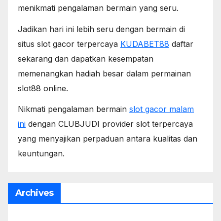
menikmati pengalaman bermain yang seru.
Jadikan hari ini lebih seru dengan bermain di
situs slot gacor terpercaya
KUDABET88
daftar
sekarang dan dapatkan kesempatan
memenangkan hadiah besar dalam permainan
slot88 online.
Nikmati pengalaman bermain
slot gacor malam
ini
dengan CLUBJUDI provider slot terpercaya
yang menyajikan perpaduan antara kualitas dan
keuntungan.
Archives