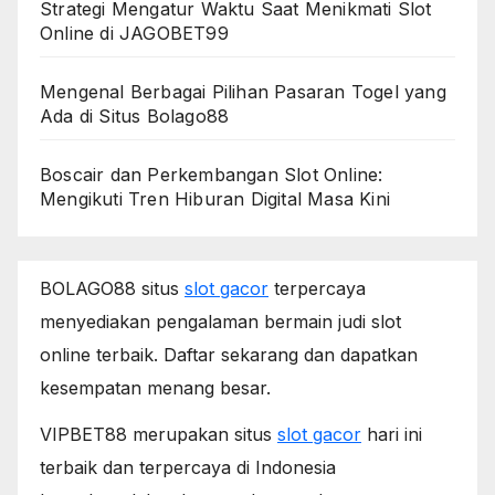
Strategi Mengatur Waktu Saat Menikmati Slot
Online di JAGOBET99
Mengenal Berbagai Pilihan Pasaran Togel yang
Ada di Situs Bolago88
Boscair dan Perkembangan Slot Online:
Mengikuti Tren Hiburan Digital Masa Kini
BOLAGO88 situs
slot gacor
terpercaya
menyediakan pengalaman bermain judi slot
online terbaik. Daftar sekarang dan dapatkan
kesempatan menang besar.
VIPBET88 merupakan situs
slot gacor
hari ini
terbaik dan terpercaya di Indonesia