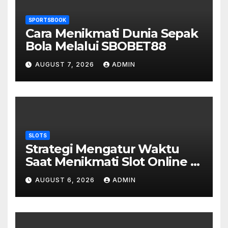
SPORTSBOOK
Cara Menikmati Dunia Sepak
Bola Melalui SBOBET88
AUGUST 7, 2026
ADMIN
SLOTS
Strategi Mengatur Waktu
Saat Menikmati Slot Online di
JAGOBET99
AUGUST 6, 2026
ADMIN