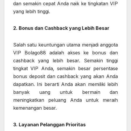
dan semakin cepat Anda naik ke tingkatan VIP
yang lebih tinggi.
2. Bonus dan Cashback yang Lebih Besar
Salah satu keuntungan utama menjadi anggota
VIP Bolago88 adalah akses ke bonus dan
cashback yang lebih besar. Semakin tinggi
tingkat VIP Anda, semakin besar persentase
bonus deposit dan cashback yang akan Anda
dapatkan. Ini berarti Anda akan memiliki lebih
banyak uang untuk bermain dan
meningkatkan peluang Anda untuk meraih
kemenangan besar.
3. Layanan Pelanggan Prioritas