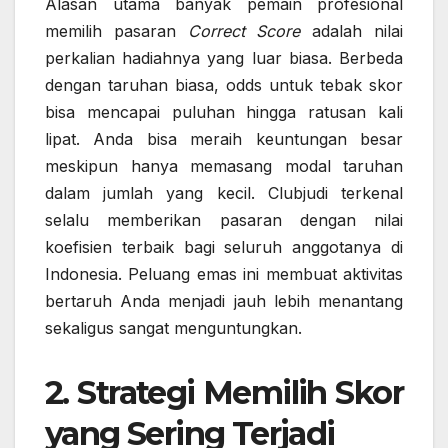
Alasan utama banyak pemain profesional
memilih pasaran
Correct Score
adalah nilai
perkalian hadiahnya yang luar biasa. Berbeda
dengan taruhan biasa, odds untuk tebak skor
bisa mencapai puluhan hingga ratusan kali
lipat. Anda bisa meraih keuntungan besar
meskipun hanya memasang modal taruhan
dalam jumlah yang kecil. Clubjudi terkenal
selalu memberikan pasaran dengan nilai
koefisien terbaik bagi seluruh anggotanya di
Indonesia. Peluang emas ini membuat aktivitas
bertaruh Anda menjadi jauh lebih menantang
sekaligus sangat menguntungkan.
2. Strategi Memilih Skor
yang Sering Terjadi