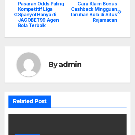
Pasaran Odds Paling
Cara Klaim Bonus
Post
Kompetitif Liga
Cashback Mingguan
Spanyol Hanya di
Taruhan Bola di Situs
navigation
JAGOBET99 Agen
Rajamacan
Bola Terbaik
By
admin
Related Post