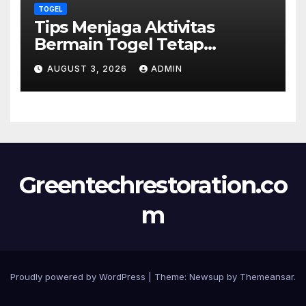
TOGEL
Tips Menjaga Aktivitas
Bermain Togel Tetap
Nyaman dan Terkontrol di
AUGUST 3, 2026
ADMIN
Clubjudi
Greentechrestoration.co
m
Proudly powered by WordPress
|
Theme: Newsup by
Themeansar
.