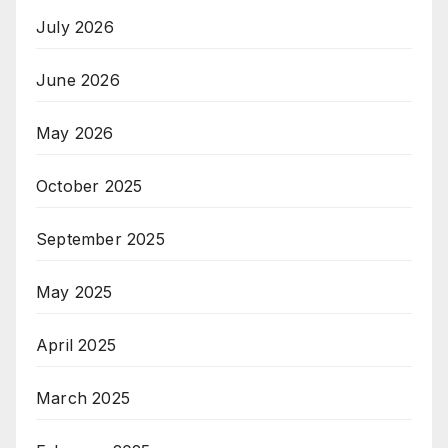
July 2026
June 2026
May 2026
October 2025
September 2025
May 2025
April 2025
March 2025