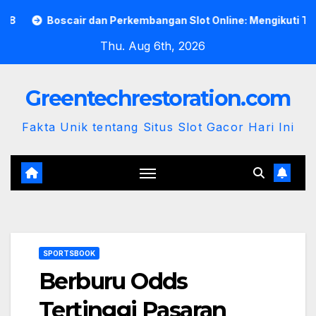
Skip
Boscair dan Perkembangan Slot Online: Mengikuti Tren Hibur
to
Thu. Aug 6th, 2026
content
Greentechrestoration.com
Fakta Unik tentang Situs Slot Gacor Hari Ini
SPORTSBOOK
Berburu Odds
Tertinggi Pasaran