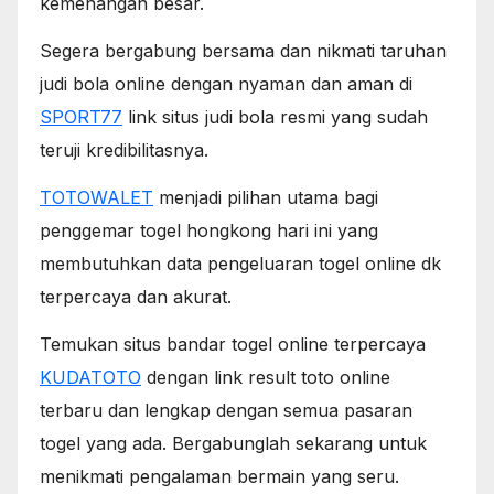
kemenangan besar.
Segera bergabung bersama dan nikmati taruhan
judi bola online dengan nyaman dan aman di
SPORT77
link situs judi bola resmi yang sudah
teruji kredibilitasnya.
TOTOWALET
menjadi pilihan utama bagi
penggemar togel hongkong hari ini yang
membutuhkan data pengeluaran togel online dk
terpercaya dan akurat.
Temukan situs bandar togel online terpercaya
KUDATOTO
dengan link result toto online
terbaru dan lengkap dengan semua pasaran
togel yang ada. Bergabunglah sekarang untuk
menikmati pengalaman bermain yang seru.