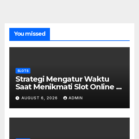
You missed
SLOTS
Strategi Mengatur Waktu
Saat Menikmati Slot Online di
JAGOBET99
AUGUST 6, 2026
ADMIN