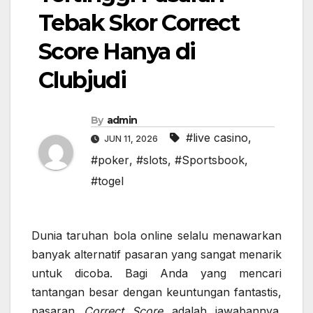
Tebak Skor Correct
Score Hanya di
Clubjudi
By
admin
#live casino
,
JUN 11, 2026
#poker
,
#slots
,
#Sportsbook
,
#togel
Dunia taruhan bola online selalu menawarkan
banyak alternatif pasaran yang sangat menarik
untuk dicoba. Bagi Anda yang mencari
tantangan besar dengan keuntungan fantastis,
pasaran
Correct Score
adalah jawabannya.