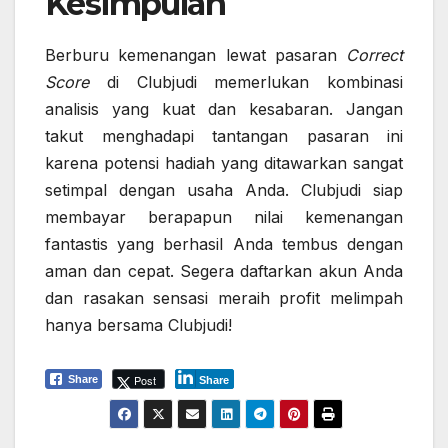
Kesimpulan
Berburu kemenangan lewat pasaran
Correct
Score
di Clubjudi memerlukan kombinasi
analisis yang kuat dan kesabaran. Jangan
takut menghadapi tantangan pasaran ini
karena potensi hadiah yang ditawarkan sangat
setimpal dengan usaha Anda. Clubjudi siap
membayar berapapun nilai kemenangan
fantastis yang berhasil Anda tembus dengan
aman dan cepat. Segera daftarkan akun Anda
dan rasakan sensasi meraih profit melimpah
hanya bersama Clubjudi!
Post
Share
Share