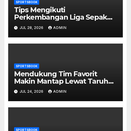
SPORTSBOOK
Tips Mengikuti
Perkembangan Liga Sepak
Bola untuk Analisis di
JUL 28, 2026
ADMIN
JAGOBET99
SPORTSBOOK
Mendukung Tim Favorit
Makin Mantap Lewat Taruhan
Bola di Clubjudi
JUL 24, 2026
ADMIN
SPORTSBOOK