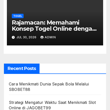
TOGEL
Rajamacan: Memahami
Konsep Togel Online dengan
Sistem yang Lebih Modern
JUL 30, 2026
ADMIN
Recent Posts
Cara Menikmati Dunia Sepak Bola Melalui
SBOBET88
Strategi Mengatur Waktu Saat Menikmati Slot
Online di JAGOBET99