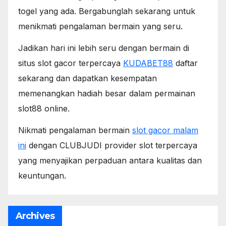
togel yang ada. Bergabunglah sekarang untuk
menikmati pengalaman bermain yang seru.
Jadikan hari ini lebih seru dengan bermain di
situs slot gacor terpercaya
KUDABET88
daftar
sekarang dan dapatkan kesempatan
memenangkan hadiah besar dalam permainan
slot88 online.
Nikmati pengalaman bermain
slot gacor malam
ini
dengan CLUBJUDI provider slot terpercaya
yang menyajikan perpaduan antara kualitas dan
keuntungan.
Archives