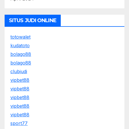
SITUS JUDI ONLINE
totowalet
kudatoto
bolago88
bolago88
clubjudi
vipbet88
vipbet88
vipbet88
vipbet88
vipbet88
sport77