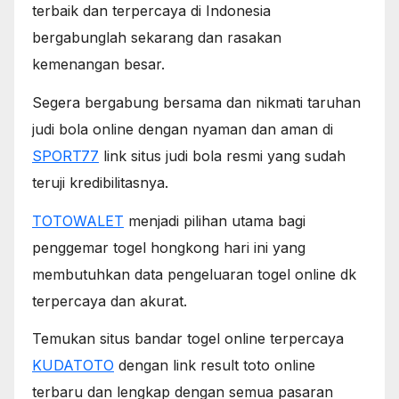
terbaik dan terpercaya di Indonesia
bergabunglah sekarang dan rasakan
kemenangan besar.
Segera bergabung bersama dan nikmati taruhan
judi bola online dengan nyaman dan aman di
SPORT77
link situs judi bola resmi yang sudah
teruji kredibilitasnya.
TOTOWALET
menjadi pilihan utama bagi
penggemar togel hongkong hari ini yang
membutuhkan data pengeluaran togel online dk
terpercaya dan akurat.
Temukan situs bandar togel online terpercaya
KUDATOTO
dengan link result toto online
terbaru dan lengkap dengan semua pasaran