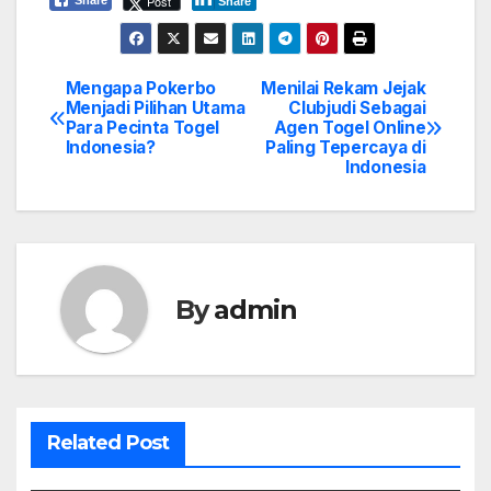
Post
Share
Mengapa Pokerbo
Menilai Rekam Jejak
Post
Menjadi Pilihan Utama
Clubjudi Sebagai
Para Pecinta Togel
Agen Togel Online
navigation
Indonesia?
Paling Tepercaya di
Indonesia
By
admin
Related Post