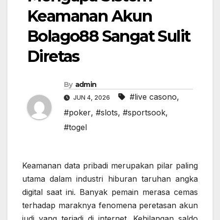
Keamanan Akun
Bolago88 Sangat Sulit
Diretas
By
admin
#live casono
,
JUN 4, 2026
#poker
,
#slots
,
#sportsook
,
#togel
Keamanan data pribadi merupakan pilar paling
utama dalam industri hiburan taruhan angka
digital saat ini. Banyak pemain merasa cemas
terhadap maraknya fenomena peretasan akun
judi yang terjadi di internet. Kehilangan saldo