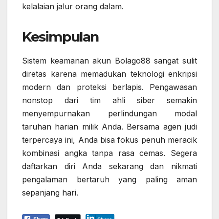
kelalaian jalur orang dalam.
Kesimpulan
Sistem keamanan akun Bolago88 sangat sulit
diretas karena memadukan teknologi enkripsi
modern dan proteksi berlapis. Pengawasan
nonstop dari tim ahli siber semakin
menyempurnakan perlindungan modal
taruhan harian milik Anda. Bersama agen judi
terpercaya ini, Anda bisa fokus penuh meracik
kombinasi angka tanpa rasa cemas. Segera
daftarkan diri Anda sekarang dan nikmati
pengalaman bertaruh yang paling aman
sepanjang hari.
Share