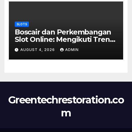
SLOTS
Boscair dan Perkembangan
Slot Online: Mengikuti Tren
Hiburan Digital Masa Kini
AUGUST 4, 2026
ADMIN
Greentechrestoration.co
m