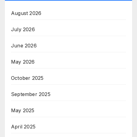
August 2026
July 2026
June 2026
May 2026
October 2025
September 2025
May 2025
April 2025