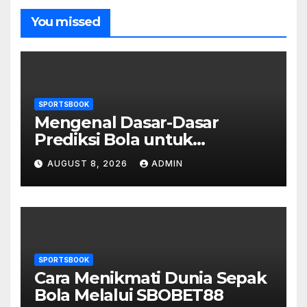
You missed
SPORTSBOOK
Mengenal Dasar-Dasar
Prediksi Bola untuk
Pengguna VIPBET88
AUGUST 8, 2026
ADMIN
SPORTSBOOK
Cara Menikmati Dunia Sepak
Bola Melalui SBOBET88