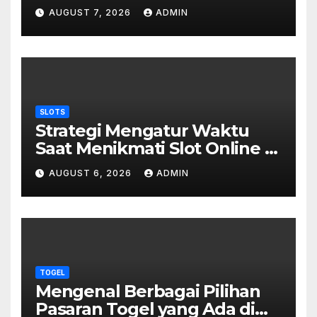
AUGUST 7, 2026
ADMIN
SLOTS
Strategi Mengatur Waktu
Saat Menikmati Slot Online di
JAGOBET99
AUGUST 6, 2026
ADMIN
TOGEL
Mengenal Berbagai Pilihan
Pasaran Togel yang Ada di