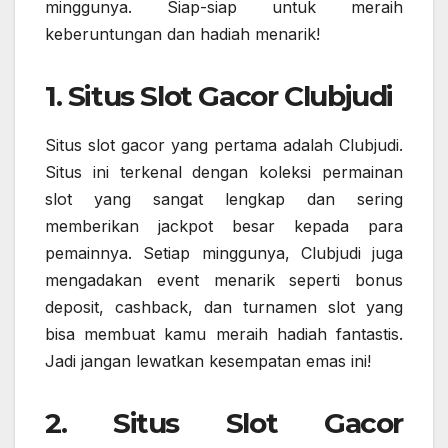
minggunya. Siap-siap untuk meraih
keberuntungan dan hadiah menarik!
1. Situs Slot Gacor Clubjudi
Situs slot gacor yang pertama adalah Clubjudi.
Situs ini terkenal dengan koleksi permainan
slot yang sangat lengkap dan sering
memberikan jackpot besar kepada para
pemainnya. Setiap minggunya, Clubjudi juga
mengadakan event menarik seperti bonus
deposit, cashback, dan turnamen slot yang
bisa membuat kamu meraih hadiah fantastis.
Jadi jangan lewatkan kesempatan emas ini!
2. Situs Slot Gacor