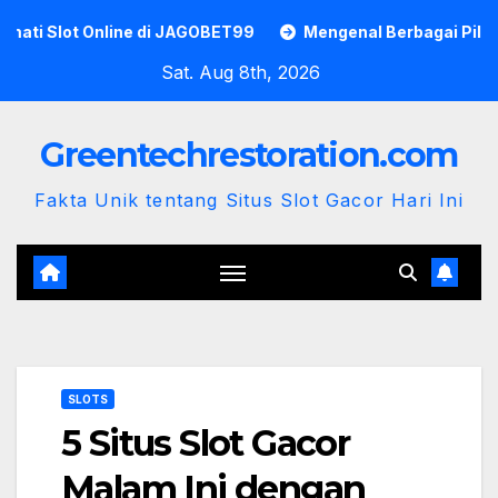
Skip
Slot Online di JAGOBET99
Mengenal Berbagai Pilihan Pas
to
Sat. Aug 8th, 2026
content
Greentechrestoration.com
Fakta Unik tentang Situs Slot Gacor Hari Ini
SLOTS
5 Situs Slot Gacor
Malam Ini dengan