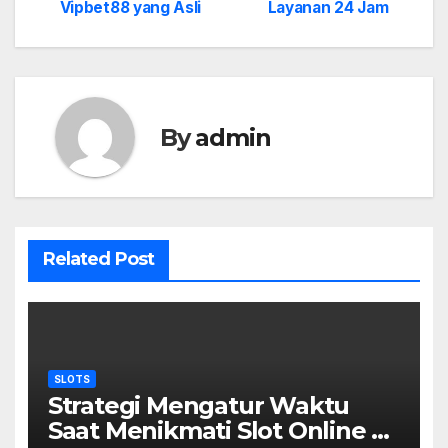
Vipbet88 yang Asli
Layanan 24 Jam
navigation
By
admin
Related Post
SLOTS
Strategi Mengatur Waktu
Saat Menikmati Slot Online di